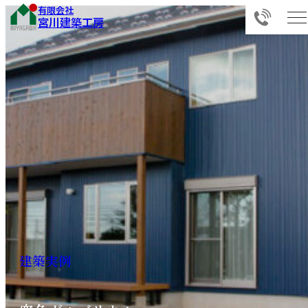
有限会社
宮川建築工房
建
築
実
例