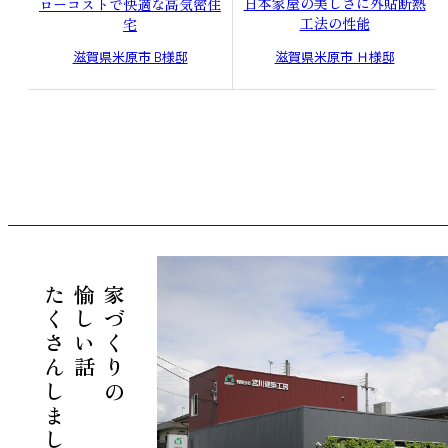
日本家屋の美しさに外貼断熱
ローコストで快適な高気密住
工法の性能
宅
滋賀県米原市 Ｈ様邸
滋賀県米原市 B様邸
たくさんしましょう。
愉しい話
家づくりの