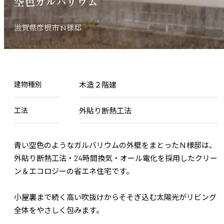
空
色
ガ
ル
バ
リ
ウ
ム
滋
賀
県
彦
根
市
N
様
邸
建物種別
木造２階建
工法
外貼り断熱工法
青い空色のようなガルバリウムの外壁をまとったＮ様邸は、
外貼り断熱工法・24時間換気・オール電化を採用したクリー
ン＆エコロジーの省エネ住宅です。
小屋裏まで続く高い吹抜けからそそぎ込む太陽光がリビング
全体をやさしく包みます。