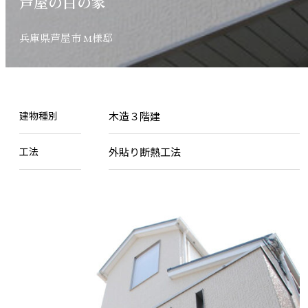
芦
屋
の
白
の
家
兵
庫
県
芦
屋
市
M
様
邸
建物種別
木造３階建
工法
外貼り断熱工法